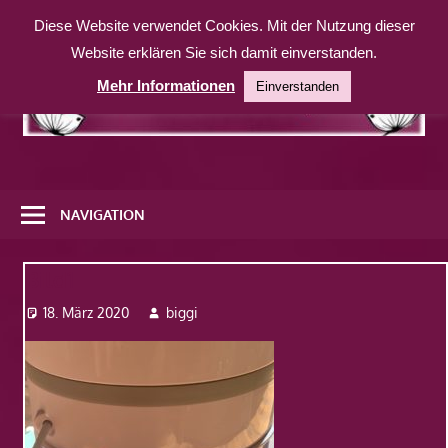
Zum
Diese Website verwendet Cookies. Mit der Nutzung dieser
Inhalt
Website erklären Sie sich damit einverstanden.
springen
Mehr Informationen
Einverstanden
Eine
weitere
NAVIGATION
WordPress-
Website
Bild1
18. März 2020
biggi