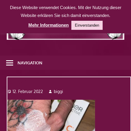
Zum
Diese Website verwendet Cookies. Mit der Nutzung dieser
Inhalt
Website erklären Sie sich damit einverstanden.
springen
Mehr Informationen
Einverstanden
Eine
weitere
NAVIGATION
WordPress-
Website
Bild2-1
12. Februar 2022
biggi