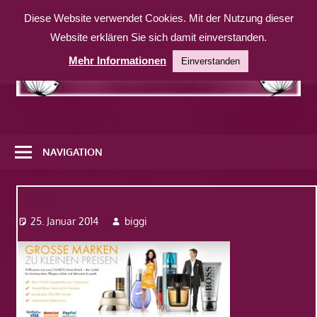
Zum
Diese Website verwendet Cookies. Mit der Nutzung dieser
Inhalt
Website erklären Sie sich damit einverstanden.
springen
Mehr Informationen
Einverstanden
Eine
weitere
NAVIGATION
WordPress-
Website
Bild2
25. Januar 2014
biggi