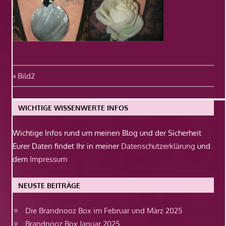
Beitragsnavigation
Vorheriger
Bild2
Beitrag:
WICHTIGE WISSENWERTE INFOS
Wichtige Infos rund um meinen Blog und der Sicherheit
Eurer Daten findet Ihr in meiner
Datenschutzerklärung
und
dem
Impressum
NEUSTE BEITRÄGE
Die Brandnooz Box im Februar und März 2025
Brandnooz Box Januar 2025