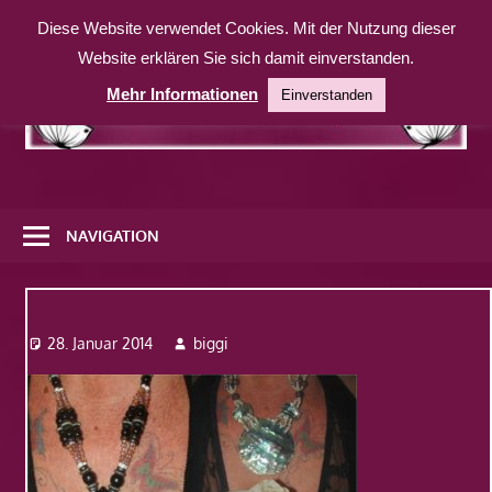
Zum
Diese Website verwendet Cookies. Mit der Nutzung dieser
Inhalt
Website erklären Sie sich damit einverstanden.
springen
Mehr Informationen
Einverstanden
Eine
weitere
NAVIGATION
WordPress-
Website
Bild2
28. Januar 2014
biggi