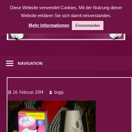
Zum
Diese Website verwendet Cookies. Mit der Nutzung dieser
Inhalt
Website erklären Sie sich damit einverstanden.
springen
Mehr Informationen
Einverstanden
Eine
weitere
NAVIGATION
WordPress-
Website
Bild2
26. Februar 2014
biggi