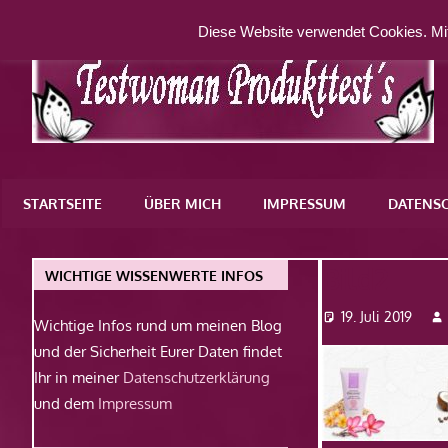
Zum
Diese Website verwendet Cookies. Mit
Inhalt
springen
Eine
weitere
STARTSEITE
ÜBER MICH
IMPRESSUM
DATENS
WordPress-
Website
Bild2
WICHTIGE WISSENWERTE INFOS
19. Juli 2019
Wichtige Infos rund um meinen Blog
und der Sicherheit Eurer Daten findet
Ihr in meiner
Datenschutzerklärung
und dem
Impressum