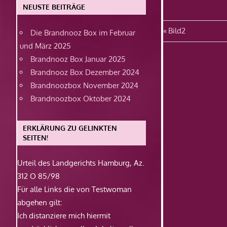
NEUSTE BEITRÄGE
Beitragsn
Vorheriger
Bild2
Die Brandnooz Box im Februar
Beitrag:
und März 2025
Brandnooz Box Januar 2025
Brandnooz Box Dezember 2024
Brandnoozbox November 2024
Brandnoozbox Oktober 2024
ERKLÄRUNG ZU GELINKTEN
SEITEN!
Urteil des Landgerichts Hamburg, Az.
312 O 85/98
Für alle Links die von Testwoman
abgehen gilt:
Ich distanziere mich hiermit