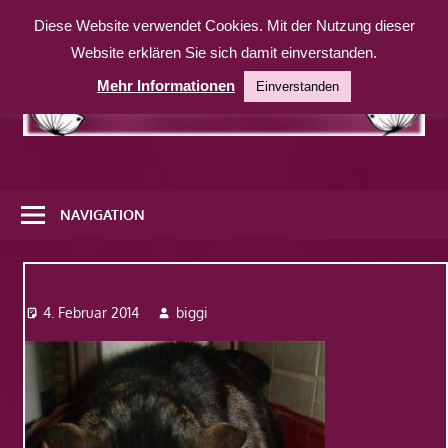
Zum
Diese Website verwendet Cookies. Mit der Nutzung dieser
Inhalt
Website erklären Sie sich damit einverstanden.
springen
Mehr Informationen
Einverstanden
Eine
weitere
NAVIGATION
WordPress-
Website
Bild3
4. Februar 2014
biggi