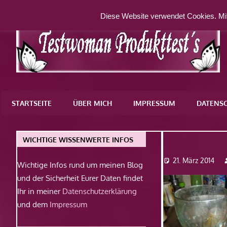
Zum
Diese Website verwendet Cookies. Mit
Inhalt
springen
Eine
weitere
STARTSEITE
ÜBER MICH
IMPRESSUM
DATENS
WordPress-
Website
Bild3
WICHTIGE WISSENWERTE INFOS
21. März 2014
Wichtige Infos rund um meinen Blog
und der Sicherheit Eurer Daten findet
Ihr in meiner
Datenschutzerklärung
und dem
Impressum