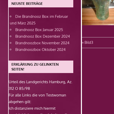
NEUSTE BEITRÄGE
Die Brandnooz Box im Februar
und März 2025
Brandnooz Box Januar 2025
Brandnooz Box Dezember 2024
Beitragsn
Vorheriger
Bild3
Brandnoozbox November 2024
Beitrag:
Brandnoozbox Oktober 2024
ERKLÄRUNG ZU GELINKTEN
SEITEN!
Urteil des Landgerichts Hamburg, Az.
312 O 85/98
Für alle Links die von Testwoman
abgehen gilt:
Ich distanziere mich hiermit