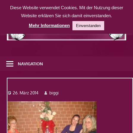
Zum
Diese Website verwendet Cookies. Mit der Nutzung dieser
Inhalt
Website erklären Sie sich damit einverstanden.
springen
Mehr Informationen
Einverstanden
Eine
weitere
NAVIGATION
WordPress-
Website
Bild4
26. März 2014
biggi