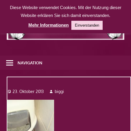
Zum
Diese Website verwendet Cookies. Mit der Nutzung dieser
Inhalt
Website erklären Sie sich damit einverstanden.
springen
Mehr Informationen
Einverstanden
Eine
weitere
NAVIGATION
WordPress-
Website
Bild4
23. Oktober 2013
biggi