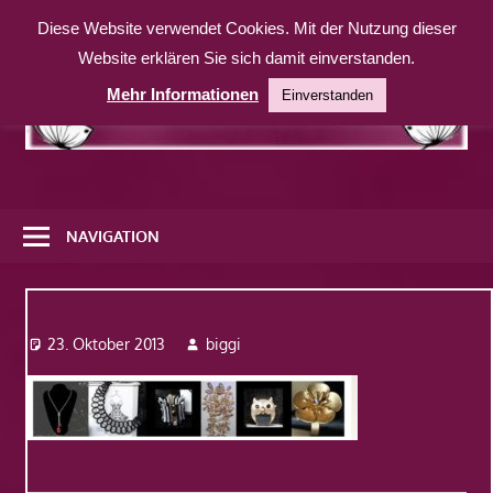
Zum
Diese Website verwendet Cookies. Mit der Nutzung dieser
Inhalt
Website erklären Sie sich damit einverstanden.
springen
Mehr Informationen
Einverstanden
Eine
weitere
NAVIGATION
WordPress-
Website
Bild4
23. Oktober 2013
biggi