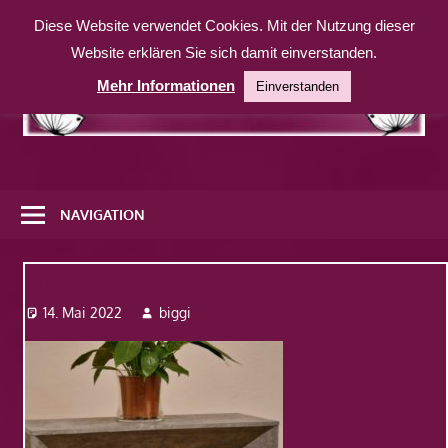
Zum
Diese Website verwendet Cookies. Mit der Nutzung dieser
Inhalt
Website erklären Sie sich damit einverstanden.
springen
Mehr Informationen
Einverstanden
Eine
weitere
NAVIGATION
WordPress-
Website
Bild8
14. Mai 2022
biggi