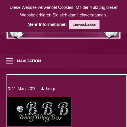
Zum
Diese Website verwendet Cookies. Mit der Nutzung dieser
Inhalt
Website erklären Sie sich damit einverstanden.
springen
Mehr Informationen
Einverstanden
Eine
weitere
NAVIGATION
WordPress-
Website
6850489_3dcbc82a34_m
14. März 2013
biggi