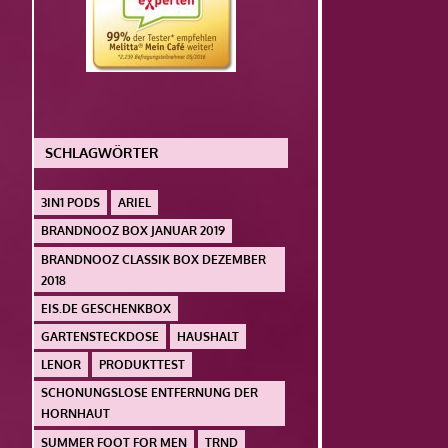
SCHLAGWÖRTER
3IN1 PODS
ARIEL
BRANDNOOZ BOX JANUAR 2019
BRANDNOOZ CLASSIK BOX DEZEMBER
2018
EIS.DE GESCHENKBOX
GARTENSTECKDOSE
HAUSHALT
LENOR
PRODUKTTEST
SCHONUNGSLOSE ENTFERNUNG DER
HORNHAUT
SUMMER FOOT FOR MEN
TRND