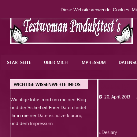
Zum
Diese Website verwendet Cookies. Mit
Inhalt
springen
Eine
weitere
STARTSEITE
ÜBER MICH
IMPRESSUM
DATENS
WordPress-
Website
Desiary
WICHTIGE WISSENWERTE INFOS
20. April 2013
Wichtige Infos rund um meinen Blog
und der Sicherheit Eurer Daten findet
Ihr in meiner
Datenschutzerklärung
und dem
Impressum
Beitragsn
Vorheriger
Desiary