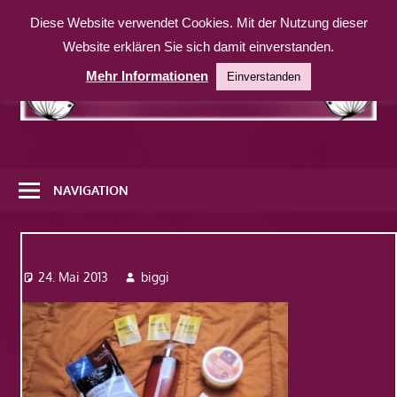
Zum
Diese Website verwendet Cookies. Mit der Nutzung dieser
Inhalt
Website erklären Sie sich damit einverstanden.
springen
Mehr Informationen
Einverstanden
Eine
weitere
NAVIGATION
WordPress-
Website
Dsc08184
24. Mai 2013
biggi