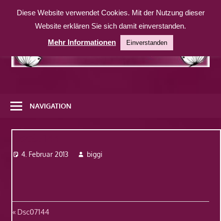
Zum
Diese Website verwendet Cookies. Mit der Nutzung dieser
Inhalt
Website erklären Sie sich damit einverstanden.
springen
Mehr Informationen
Einverstanden
Eine
weitere
NAVIGATION
WordPress-
Website
Dsc07144
4. Februar 2013
biggi
Beitragsnavigation
Vorheriger
Dsc07144