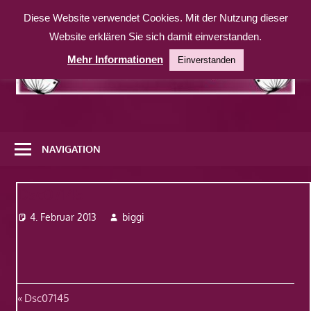
Zum
Diese Website verwendet Cookies. Mit der Nutzung dieser
Inhalt
Website erklären Sie sich damit einverstanden.
springen
Mehr Informationen
Einverstanden
Eine
weitere
NAVIGATION
WordPress-
Website
Dsc07145
4. Februar 2013
biggi
Beitragsnavigation
Vorheriger
Dsc07145