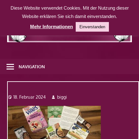
Zum
Diese Website verwendet Cookies. Mit der Nutzung dieser
Inhalt
Website erklären Sie sich damit einverstanden.
springen
Mehr Informationen
Einverstanden
Eine
weitere
NAVIGATION
WordPress-
Website
Img_7125
18. Februar 2024
biggi