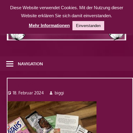
Zum
Diese Website verwendet Cookies. Mit der Nutzung dieser
Inhalt
Website erklären Sie sich damit einverstanden.
springen
Mehr Informationen
Einverstanden
Eine
weitere
NAVIGATION
WordPress-
Website
Img_7128
18. Februar 2024
biggi