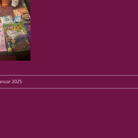
avigation
anuar 2025