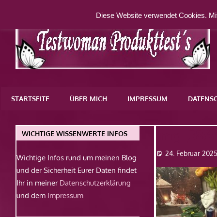
Zum
Diese Website verwendet Cookies. Mit
Inhalt
springen
Eine
weitere
STARTSEITE
ÜBER MICH
IMPRESSUM
DATENS
WordPress-
Website
Img_386
WICHTIGE WISSENWERTE INFOS
24. Februar 202
Wichtige Infos rund um meinen Blog
und der Sicherheit Eurer Daten findet
Ihr in meiner
Datenschutzerklärung
und dem
Impressum