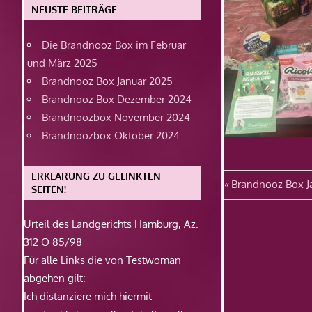
NEUSTE BEITRÄGE
Die Brandnooz Box im Februar
und März 2025
Brandnooz Box Januar 2025
Brandnooz Box Dezember 2024
Brandnoozbox November 2024
Brandnoozbox Oktober 2024
ERKLÄRUNG ZU GELINKTEN
Beitragsn
Vorheriger
Brandnooz Box J
SEITEN!
Beitrag:
Urteil des Landgerichts Hamburg, Az.
312 O 85/98
Für alle Links die von Testwoman
abgehen gilt:
Ich distanziere mich hiermit