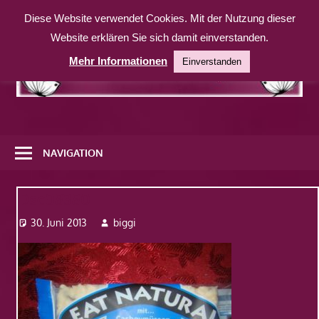
Zum
Diese Website verwendet Cookies. Mit der Nutzung dieser
Inhalt
Website erklären Sie sich damit einverstanden.
springen
Mehr Informationen
Einverstanden
Eine
weitere
NAVIGATION
WordPress-
Website
Dsc08380
30. Juni 2013
biggi