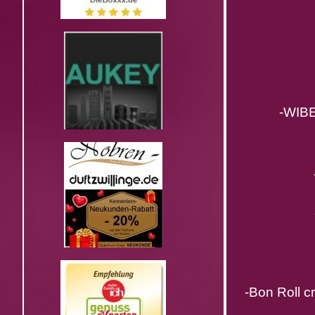
-WIBERG
-M
-P
-
-Bon Roll cr