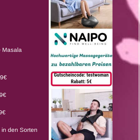
e Masala
49€
59€
9€
in den Sorten