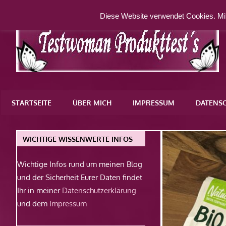
Zum
Diese Website verwendet Cookies. Mit
Inhalt
springen
Eine
weitere
STARTSEITE
ÜBER MICH
IMPRESSUM
DATENS
WordPress-
Website
WICHTIGE WISSENWERTE INFOS
Wichtige Infos rund um meinen Blog
und der Sicherheit Eurer Daten findet
Ihr in meiner
Datenschutzerklärung
und dem
Impressum