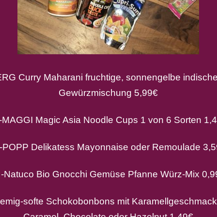
 Curry Maharani fruchtige, sonnengelbe indisch
Gewürzmischung 5,99€
AGGI Magic Asia Noodle Cups 1 von 6 Sorten 1,
OPP Delikatess Mayonnaise oder Remoulade 3,
Natuco Bio Gnocchi Gemüse Pfanne Würz-Mix 0,9
emig-softe Schokobonbons mit Karamellgeschmack 
Caramel, Chocolate oder Hazelnut 1,49€