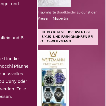
ango- und
Traumhafte
Brautkleider
zu günstigen
Preisen | Miaberlin
ENTDECKEN SIE HOCHWERTIGE
LUXUS- UND FASHIONUHREN BEI
ffein und B-
OTTO-WEITZMANN
t für die
nocchi Pfanne
genussvolles
ob Curry oder
werden. Tolle
essen.