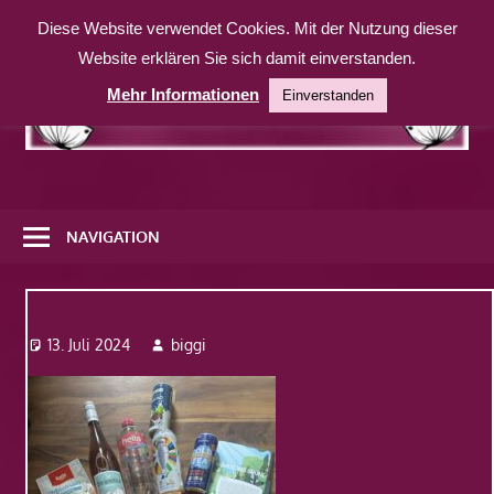
Zum
Diese Website verwendet Cookies. Mit der Nutzung dieser
Inhalt
Website erklären Sie sich damit einverstanden.
springen
Mehr Informationen
Einverstanden
Eine
weitere
NAVIGATION
WordPress-
Website
Img_9418
13. Juli 2024
biggi