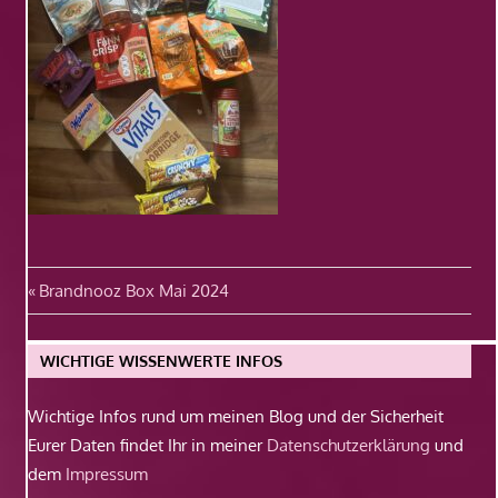
Beitragsnavigation
Vorheriger
Brandnooz Box Mai 2024
Beitrag:
WICHTIGE WISSENWERTE INFOS
Wichtige Infos rund um meinen Blog und der Sicherheit
Eurer Daten findet Ihr in meiner
Datenschutzerklärung
und
dem
Impressum