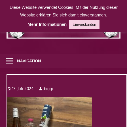
Zum
Diese Website verwendet Cookies. Mit der Nutzung dieser
Inhalt
Website erklären Sie sich damit einverstanden.
springen
Mehr Informationen
Einverstanden
Eine
weitere
NAVIGATION
WordPress-
Website
Img_9422
13. Juli 2024
biggi