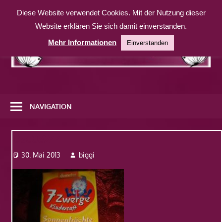
Zum
Diese Website verwendet Cookies. Mit der Nutzung dieser
Inhalt
Website erklären Sie sich damit einverstanden.
springen
Mehr Informationen
Einverstanden
Eine
weitere
NAVIGATION
WordPress-
Website
Dsc08244
30. Mai 2013
biggi