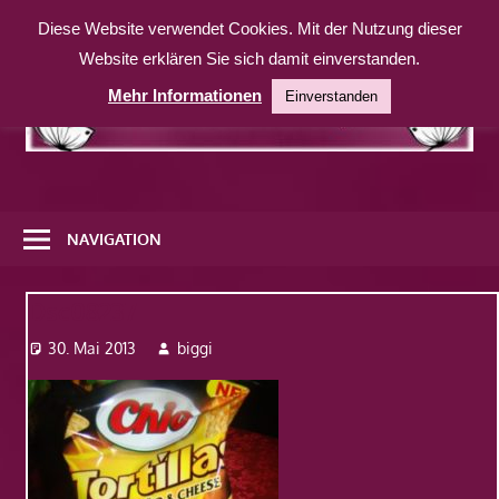
Zum
Diese Website verwendet Cookies. Mit der Nutzung dieser
Inhalt
Website erklären Sie sich damit einverstanden.
springen
Mehr Informationen
Einverstanden
Eine
weitere
NAVIGATION
WordPress-
Website
Dsc08237
30. Mai 2013
biggi