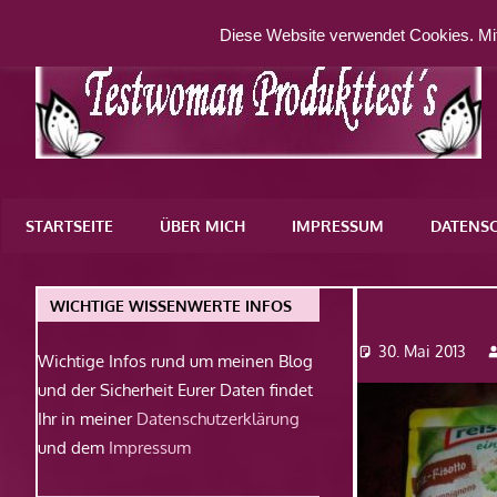
Zum
Diese Website verwendet Cookies. Mit
Inhalt
springen
Eine
weitere
STARTSEITE
ÜBER MICH
IMPRESSUM
DATENS
WordPress-
Website
Dsc0823
WICHTIGE WISSENWERTE INFOS
30. Mai 2013
Wichtige Infos rund um meinen Blog
und der Sicherheit Eurer Daten findet
Ihr in meiner
Datenschutzerklärung
und dem
Impressum