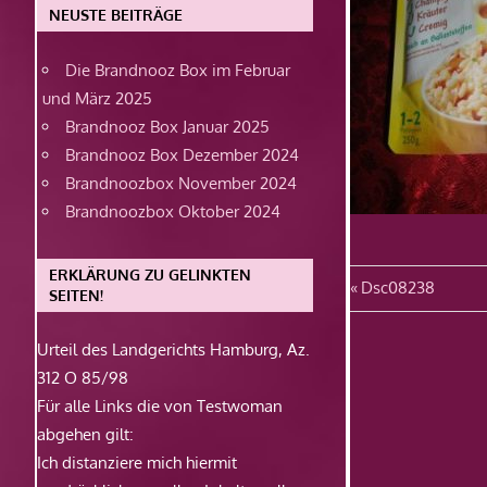
NEUSTE BEITRÄGE
Die Brandnooz Box im Februar
und März 2025
Brandnooz Box Januar 2025
Brandnooz Box Dezember 2024
Brandnoozbox November 2024
Brandnoozbox Oktober 2024
ERKLÄRUNG ZU GELINKTEN
Beitragsn
Vorheriger
Dsc08238
SEITEN!
Beitrag:
Urteil des Landgerichts Hamburg, Az.
312 O 85/98
Für alle Links die von Testwoman
abgehen gilt:
Ich distanziere mich hiermit