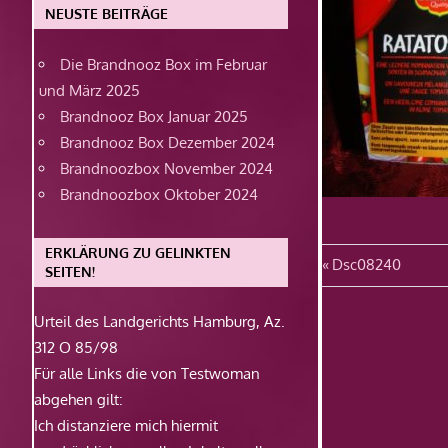
NEUSTE BEITRÄGE
Die Brandnooz Box im Februar
und März 2025
Brandnooz Box Januar 2025
Brandnooz Box Dezember 2024
Brandnoozbox November 2024
Brandnoozbox Oktober 2024
ERKLÄRUNG ZU GELINKTEN
Beitragsn
Vorheriger
Dsc08240
SEITEN!
Beitrag:
Urteil des Landgerichts Hamburg, Az.
312 O 85/98
Für alle Links die von Testwoman
abgehen gilt:
Ich distanziere mich hiermit