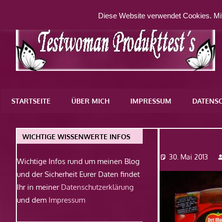
Zum
Diese Website verwendet Cookies. Mit
Inhalt
springen
Eine
weitere
STARTSEITE
ÜBER MICH
IMPRESSUM
DATENS
WordPress-
Website
Dsc0824
WICHTIGE WISSENWERTE INFOS
30. Mai 2013
Wichtige Infos rund um meinen Blog
und der Sicherheit Eurer Daten findet
Ihr in meiner
Datenschutzerklärung
und dem
Impressum