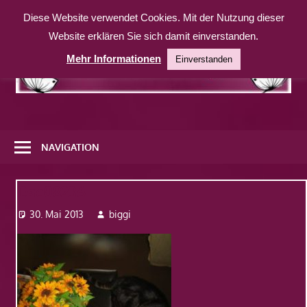
Zum
Diese Website verwendet Cookies. Mit der Nutzung dieser
Inhalt
Website erklären Sie sich damit einverstanden.
springen
Mehr Informationen
Einverstanden
Eine
weitere
NAVIGATION
WordPress-
Website
Dsc08236
30. Mai 2013
biggi