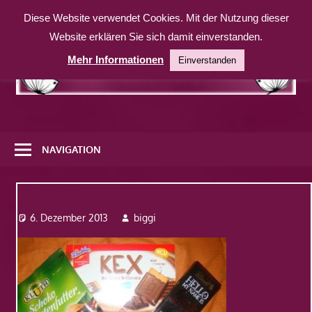
Zum
Diese Website verwendet Cookies. Mit der Nutzung dieser
Inhalt
Website erklären Sie sich damit einverstanden.
springen
Mehr Informationen
Einverstanden
Eine
weitere
NAVIGATION
WordPress-
Website
Dsc09275
6. Dezember 2013
biggi