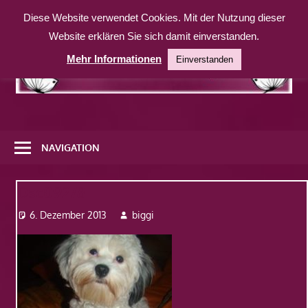
Zum
Diese Website verwendet Cookies. Mit der Nutzung dieser
Inhalt
Website erklären Sie sich damit einverstanden.
springen
Mehr Informationen
Einverstanden
Eine
weitere
NAVIGATION
WordPress-
Website
Dsc09278
6. Dezember 2013
biggi