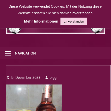
Zum
Diese Website verwendet Cookies. Mit der Nutzung dieser
Inhalt
Website erklären Sie sich damit einverstanden.
springen
Mehr Informationen
Einverstanden
Eine
weitere
NAVIGATION
WordPress-
Website
Img_5760
15. Dezember 2023
biggi