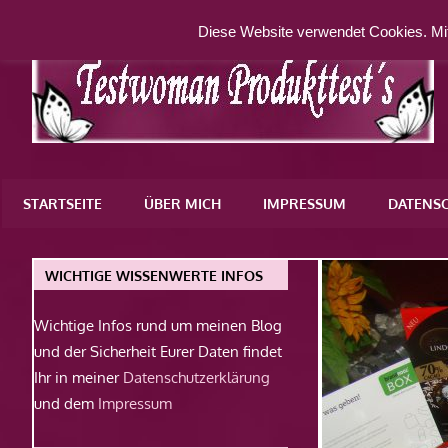
Zum
Diese Website verwendet Cookies. Mit
Inhalt
springen
Eine
weitere
STARTSEITE
ÜBER MICH
IMPRESSUM
DATENS
WordPress-
Website
WICHTIGE WISSENWERTE INFOS
Wichtige Infos rund um meinen Blog
und der Sicherheit Eurer Daten findet
Ihr in meiner
Datenschutzerklärung
und dem
Impressum