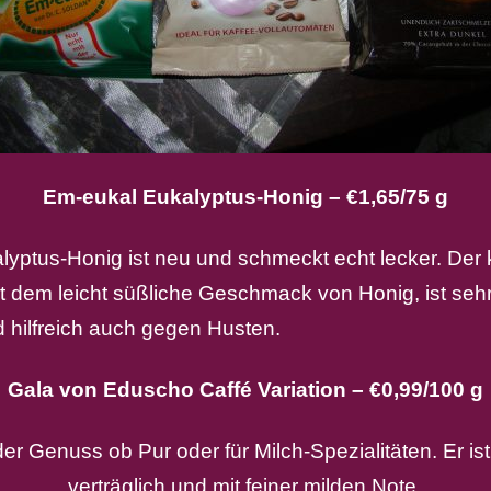
Em-eukal Eukalyptus-Honig – €1,65/75 g
lyptus-Honig ist neu und schmeckt echt lecker. Der k
t dem leicht süßliche Geschmack von Honig, ist seh
 hilfreich auch gegen Husten.
Gala von Eduscho Caffé Variation – €0,99/100 g
der Genuss ob Pur oder für Milch-Spezialitäten. Er i
verträglich und mit feiner milden Note.