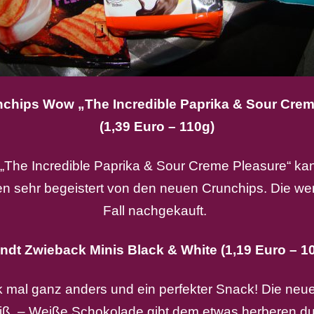
nchips Wow „The Incredible Paprika & Sour Crem
(1,39 Euro – 110g)
 „The Incredible Paprika & Sour Creme Pleasure“ ka
ren sehr begeistert von den neuen Crunchips. Die we
Fall nachgekauft.
ndt Zwieback Minis Black & White (1,19 Euro – 1
 mal ganz anders und ein perfekter Snack! Die neue
ß. – Weiße Schokolade gibt dem etwas herberen du