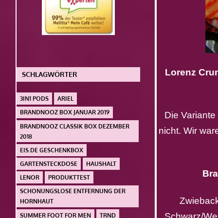
Lorenz Cru
SCHLAGWÖRTER
3IN1 PODS
ARIEL
BRANDNOOZ BOX JANUAR 2019
Die Variante
BRANDNOOZ CLASSIK BOX DEZEMBER
nicht. Wir wa
2018
EIS.DE GESCHENKBOX
GARTENSTECKDOSE
HAUSHALT
Bra
LENOR
PRODUKTTEST
SCHONUNGSLOSE ENTFERNUNG DER
Zwieback
HORNHAUT
Schwarz/Wei
SUMMER FOOT FOR MEN
TRND