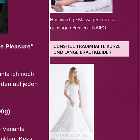
Hochwertige
Massagegeräte
zu
günstigen Preisen | NAIPO
e Pleasure“
GÜNSTIGE TRAUMHAFTE KURZE
UND LANGE BRAUTKLEIDER
nnte ich noch
rden auf jeden
00g)
 Variante
nklen „Keks“