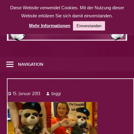
Zum
Diese Website verwendet Cookies. Mit der Nutzung dieser
Inhalt
Website erklären Sie sich damit einverstanden.
springen
Mehr Informationen
Einverstanden
Eine
weitere
NAVIGATION
WordPress-
Website
Geburtsurkunde und Haus
15. Januar 2013
biggi