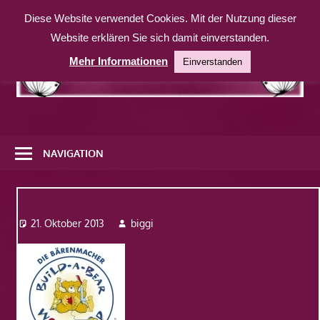
Zum
Diese Website verwendet Cookies. Mit der Nutzung dieser
Inhalt
Website erklären Sie sich damit einverstanden.
springen
Mehr Informationen
Einverstanden
Eine
weitere
NAVIGATION
WordPress-
Website
build
21. Oktober 2013
biggi