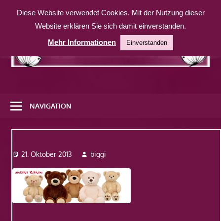
Zum
Diese Website verwendet Cookies. Mit der Nutzung dieser
Inhalt
Website erklären Sie sich damit einverstanden.
springen
Mehr Informationen
Einverstanden
Eine
weitere
NAVIGATION
WordPress-
Website
build1
21. Oktober 2013
biggi