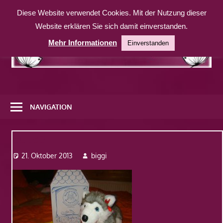
Zum
Diese Website verwendet Cookies. Mit der Nutzung dieser
Inhalt
Website erklären Sie sich damit einverstanden.
springen
Mehr Informationen
Einverstanden
Eine
weitere
NAVIGATION
WordPress-
Website
build3
21. Oktober 2013
biggi