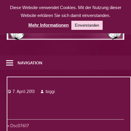
Zum
Diese Website verwendet Cookies. Mit der Nutzung dieser
Inhalt
Website erklären Sie sich damit einverstanden.
springen
Mehr Informationen
Einverstanden
Eine
weitere
NAVIGATION
WordPress-
Website
Dsc07617
7. April 2013
biggi
Beitragsnavigation
Vorheriger
Dsc07617