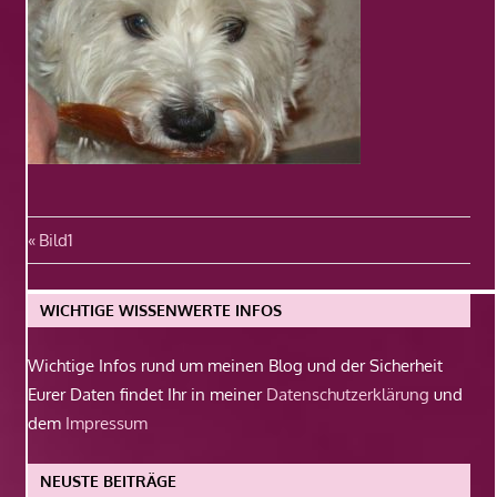
Beitragsnavigation
Vorheriger
Bild1
Beitrag:
WICHTIGE WISSENWERTE INFOS
Wichtige Infos rund um meinen Blog und der Sicherheit
Eurer Daten findet Ihr in meiner
Datenschutzerklärung
und
dem
Impressum
NEUSTE BEITRÄGE