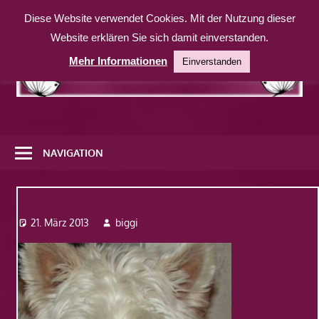
Zum
Diese Website verwendet Cookies. Mit der Nutzung dieser
Inhalt
Website erklären Sie sich damit einverstanden.
springen
Mehr Informationen
Einverstanden
Eine
weitere
NAVIGATION
WordPress-
Website
Bild1
21. März 2013
biggi