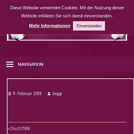
Zum
Diese Website verwendet Cookies. Mit der Nutzung dieser
Inhalt
Website erklären Sie sich damit einverstanden.
springen
Mehr Informationen
Einverstanden
Eine
weitere
NAVIGATION
WordPress-
Website
Dsc07188
9. Februar 2013
biggi
Beitragsnavigation
Vorheriger
Dsc07188