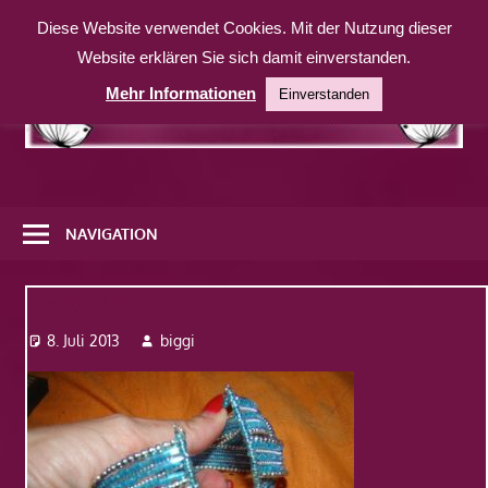
Zum
Diese Website verwendet Cookies. Mit der Nutzung dieser
Inhalt
Website erklären Sie sich damit einverstanden.
springen
Mehr Informationen
Einverstanden
Eine
weitere
NAVIGATION
WordPress-
Website
Dsc08449
8. Juli 2013
biggi