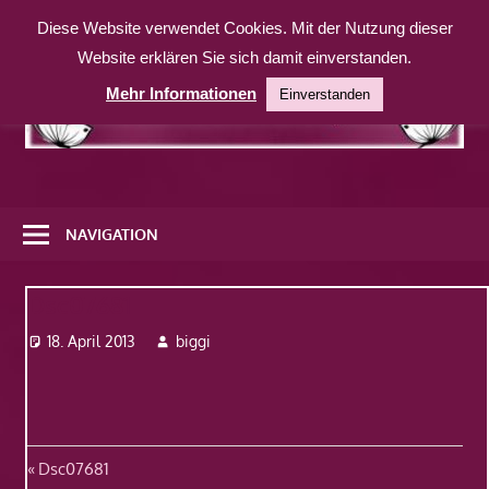
Zum
Diese Website verwendet Cookies. Mit der Nutzung dieser
Inhalt
Website erklären Sie sich damit einverstanden.
springen
Mehr Informationen
Einverstanden
Eine
weitere
NAVIGATION
WordPress-
Website
Dsc07681
18. April 2013
biggi
Beitragsnavigation
Vorheriger
Dsc07681