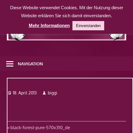
Zum
Diese Website verwendet Cookies. Mit der Nutzung dieser
Inhalt
Website erklären Sie sich damit einverstanden.
springen
Mehr Informationen
Einverstanden
Eine
weitere
NAVIGATION
WordPress-
Website
black-forest-pure-570x310_de
18. April 2013
biggi
Beitragsnavigation
Vorheriger
black-forest-pure-570x310_de