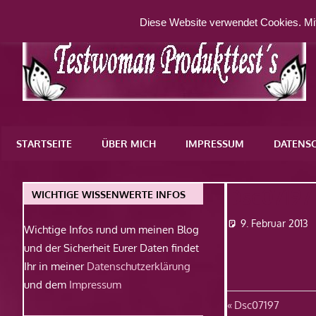
Zum
Diese Website verwendet Cookies. Mit
Inhalt
springen
Eine
weitere
STARTSEITE
ÜBER MICH
IMPRESSUM
DATENS
WordPress-
Website
Dsc07197
WICHTIGE WISSENWERTE INFOS
9. Februar 2013
Wichtige Infos rund um meinen Blog
und der Sicherheit Eurer Daten findet
Ihr in meiner
Datenschutzerklärung
und dem
Impressum
Beitragsn
Vorheriger
Dsc07197