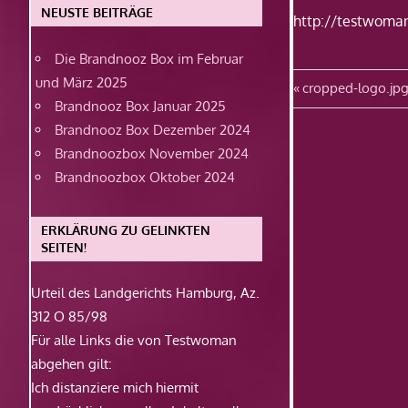
NEUSTE BEITRÄGE
http://testwoma
Die Brandnooz Box im Februar
und März 2025
Beitragsn
Vorheriger
cropped-logo.jp
Brandnooz Box Januar 2025
Beitrag:
Brandnooz Box Dezember 2024
Brandnoozbox November 2024
Brandnoozbox Oktober 2024
ERKLÄRUNG ZU GELINKTEN
SEITEN!
Urteil des Landgerichts Hamburg, Az.
312 O 85/98
Für alle Links die von Testwoman
abgehen gilt:
Ich distanziere mich hiermit