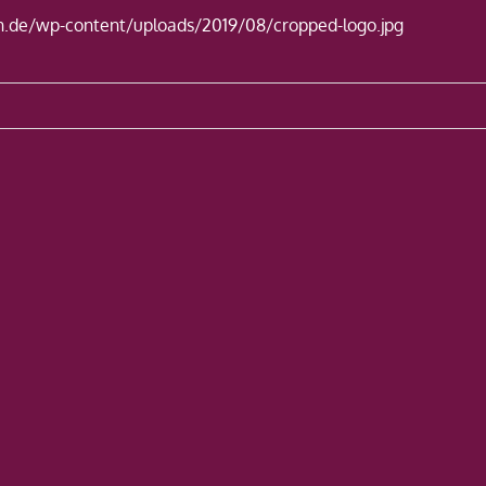
n.de/wp-content/uploads/2019/08/cropped-logo.jpg
avigation
g