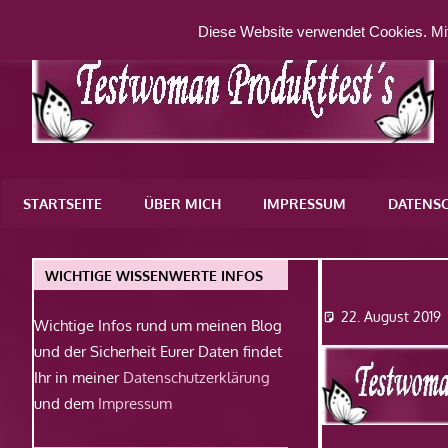
Zum
Diese Website verwendet Cookies. Mit
Inhalt
springen
Eine
weitere
STARTSEITE
ÜBER MICH
IMPRESSUM
DATENS
WordPress-
Website
cropped-
WICHTIGE WISSENWERTE INFOS
22. August 2019
Wichtige Infos rund um meinen Blog
und der Sicherheit Eurer Daten findet
Ihr in meiner
Datenschutzerklärung
und dem
Impressum