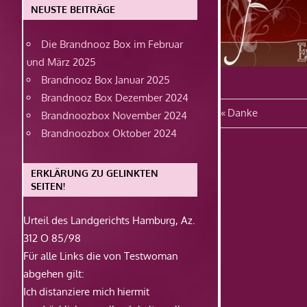
NEUSTE BEITRÄGE
Die Brandnooz Box im Februar
und März 2025
Brandnooz Box Januar 2025
Brandnooz Box Dezember 2024
Beitragsn
Vorheriger
Danke
Brandnoozbox November 2024
Beitrag:
Brandnoozbox Oktober 2024
ERKLÄRUNG ZU GELINKTEN
SEITEN!
Urteil des Landgerichts Hamburg, Az.
312 O 85/98
Für alle Links die von Testwoman
abgehen gilt:
Ich distanziere mich hiermit