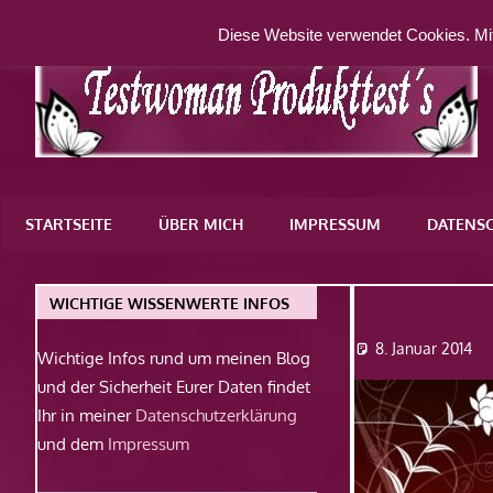
Zum
Diese Website verwendet Cookies. Mit
Inhalt
springen
Eine
weitere
STARTSEITE
ÜBER MICH
IMPRESSUM
DATENS
WordPress-
Website
Danke
WICHTIGE WISSENWERTE INFOS
8. Januar 2014
Wichtige Infos rund um meinen Blog
und der Sicherheit Eurer Daten findet
Ihr in meiner
Datenschutzerklärung
und dem
Impressum