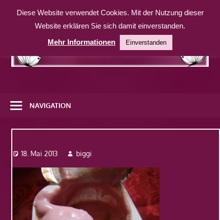
Zum
Diese Website verwendet Cookies. Mit der Nutzung dieser
Inhalt
Website erklären Sie sich damit einverstanden.
springen
Mehr Informationen
Einverstanden
Eine
weitere
NAVIGATION
WordPress-
Website
Dsc08174
18. Mai 2013
biggi