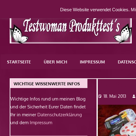
Zum
Diese Website verwendet Cookies. Mit
Inhalt
springen
Eine
weitere
STARTSEITE
ÜBER MICH
IMPRESSUM
DATENS
WordPress-
Website
Dsc08169
WICHTIGE WISSENWERTE INFOS
18. Mai 2013
Wichtige Infos rund um meinen Blog
und der Sicherheit Eurer Daten findet
Ihr in meiner
Datenschutzerklärung
und dem
Impressum