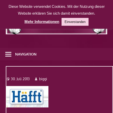
Zum
Diese Website verwendet Cookies. Mit der Nutzung dieser
Inhalt
Website erklären Sie sich damit einverstanden.
springen
Mehr Informationen
Einverstanden
Eine
weitere
NAVIGATION
WordPress-
Website
6834078_a4472fd4c9_m
30. Juli 2013
biggi