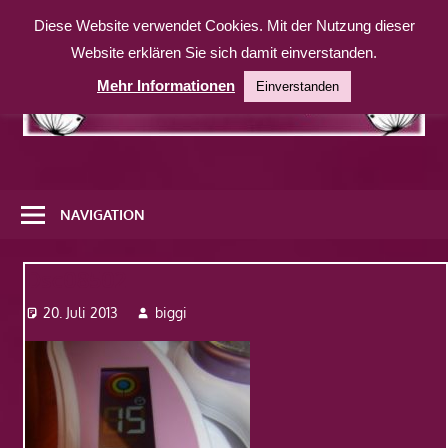
Zum
Diese Website verwendet Cookies. Mit der Nutzung dieser
Inhalt
Website erklären Sie sich damit einverstanden.
springen
Mehr Informationen
Einverstanden
Eine
weitere
NAVIGATION
WordPress-
Website
Dsc08502
20. Juli 2013
biggi